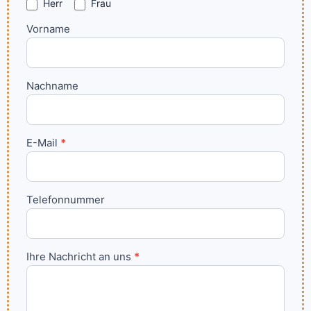
human,
Herr
Frau
leave
this
Vorname
field
blank.
Nachname
E-Mail
*
Telefonnummer
Ihre Nachricht an uns
*