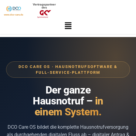
Vertragspartner
des
www.dco-care.de
DCO CARE OS · HAUSNOTRUFSOFTWARE &
FULL-SERVICE-PLATTFORM
Der ganze
Hausnotruf –
in
einem System.
DCO Care OS bildet die komplette Hausnotrufversorgung
als durchgehenden digitalen Fluss ab – digitaler Antrag &